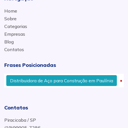
Home
Sobre
Categorias
Empresas
Blog
Contatos
Frases Posicionadas
Distribuidora de Aço para Construção em Paulínia
Ma
Contatos
Piracicaba / SP
(19)99905-7286