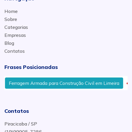
Home
Sobre
Categorias
Empresas
Blog
Contatos
Frases Posicionadas
Ferragem Armada para Construção Civil em Limeira
A
Contatos
Piracicaba / SP
(19)99905-7286