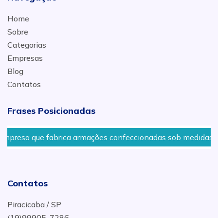
Home
Sobre
Categorias
Empresas
Blog
Contatos
Frases Posicionadas
resa que fabrica armações confeccionadas sob medidas em 
Contatos
Piracicaba / SP
(19)99905-7286