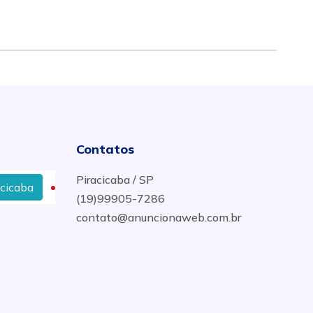
Contatos
Piracicaba / SP
a
Onde Comprar Colunas, Estribos, Vigas, Malhas, Treli
(19)99905-7286
contato@anuncionaweb.com.br