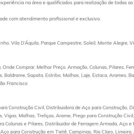
experiência na área e qualificados para realização de todas a
de com atendimento profissional e exclusivo.
nho, Vila D’Áquila, Parque Campestre, Soleil, Monte Alegre, Vi
 Onde Comprar, Melhor Preço, Armação, Colunas, Pilares, Fer
ças, Baldrame, Sapata, Estribo, Malhas, Laje, Estaca, Arames, 
São Francisco
ra Construção Civil, Distribuidora de Aço para Construção, D
, Vigas, Malhas, Treliças, Arame, Prego para Construção Civ
ra Colunas e Pilares, Distribuidor de Ferragem Armada, Aço 
 Aço para Construção em Tietê, Campinas, Rio Claro, Limeira,