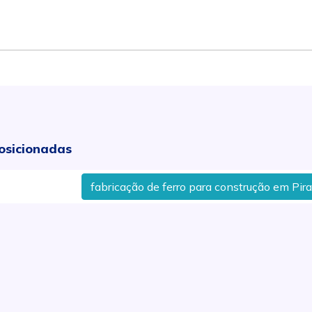
osicionadas
fabricação de ferro para construção em Piracicab