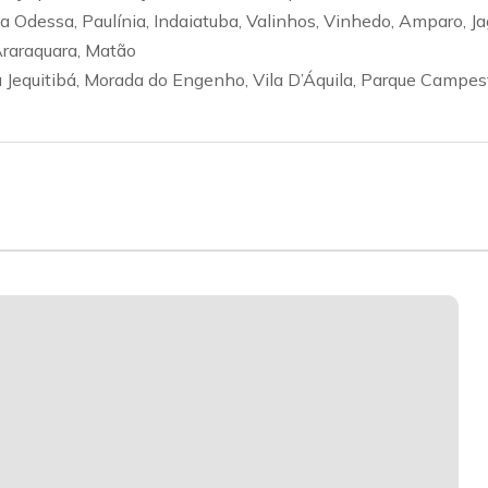
va Odessa, Paulínia, Indaiatuba, Valinhos, Vinhedo, Amparo, J
 Araraquara, Matão
Jequitibá, Morada do Engenho, Vila D’Áquila, Parque Campestre