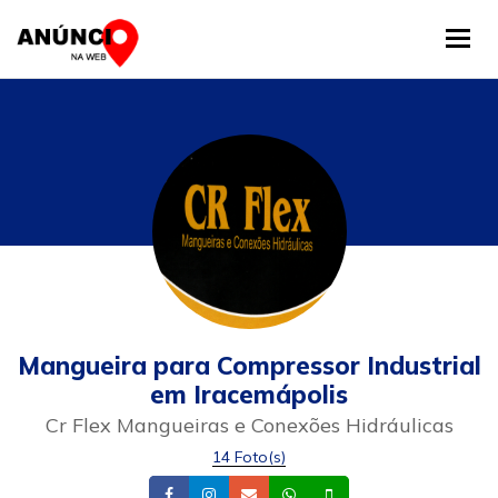
Tog
Mangueira para Compressor Industrial
em Iracemápolis
Cr Flex Mangueiras e Conexões Hidráulicas
14 Foto(s)
Facebook
Instagram
Email
Whatsapp
Celular