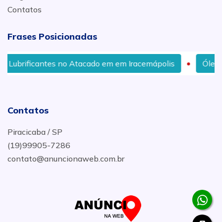
Contatos
Frases Posicionadas
es no Atacado em em Iracemápolis
Óleo para Carros, 
Contatos
Piracicaba / SP
(19)99905-7286
contato@anuncionaweb.com.br