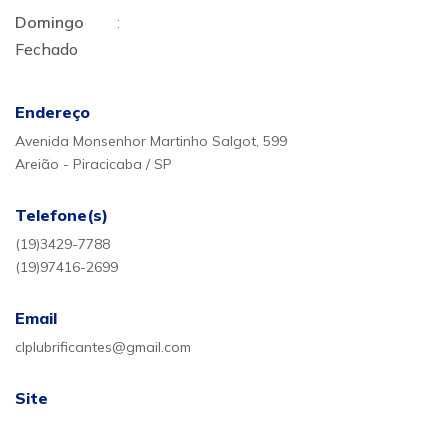
Domingo
:
Fechado
Endereço
Avenida Monsenhor Martinho Salgot, 599
Areião - Piracicaba / SP
Telefone(s)
(19)3429-7788
(19)97416-2699
Email
clplubrificantes@gmail.com
Site