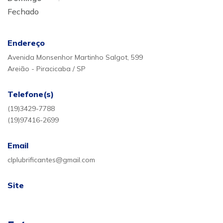
Fechado
Endereço
Avenida Monsenhor Martinho Salgot, 599
Areião - Piracicaba / SP
Telefone(s)
(19)3429-7788
(19)97416-2699
Email
clplubrificantes@gmail.com
Site