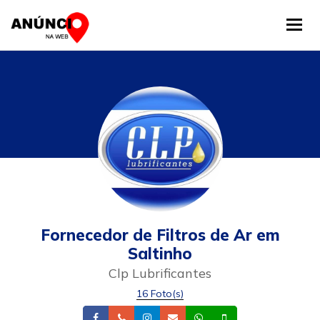
Tog
Fornecedor de Filtros de Ar em
Saltinho
Clp Lubrificantes
16 Foto(s)
Facebook
Telefone
Instagram
Email
Whatsapp
Celular