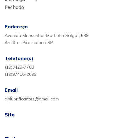
Fechado
Endereço
Avenida Monsenhor Martinho Salgot, 599
Areião - Piracicaba / SP
Telefone(s)
(19)3429-7788
(19)97416-2699
Email
clplubrificantes@gmail.com
Site