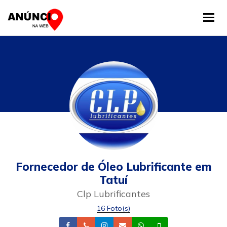
Tog
Fornecedor de Óleo Lubrificante em
Tatuí
Clp Lubrificantes
16 Foto(s)
Facebook
Telefone
Instagram
Email
Whatsapp
Celular