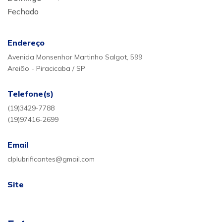
Fechado
Endereço
Avenida Monsenhor Martinho Salgot, 599
Areião - Piracicaba / SP
Telefone(s)
(19)3429-7788
(19)97416-2699
Email
clplubrificantes@gmail.com
Site