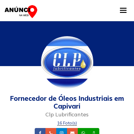
Tog
Fornecedor de Óleos Industriais em
Capivari
Clp Lubrificantes
16 Foto(s)
Facebook
Telefone
Instagram
Email
Whatsapp
Celular