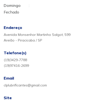
Domingo
:
Fechado
Endereço
Avenida Monsenhor Martinho Salgot, 599
Areião - Piracicaba / SP
Telefone(s)
(19)3429-7788
(19)97416-2699
Email
clplubrificantes@gmail.com
Site