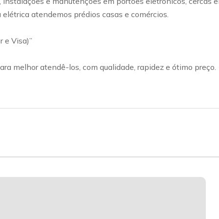
lações e manutenções em portões eletrônicos, cercas elétri
a elétrica atendemos prédios casas e comércios.
 e Visa)”
ra melhor atendê-los, com qualidade, rapidez e ótimo preço.