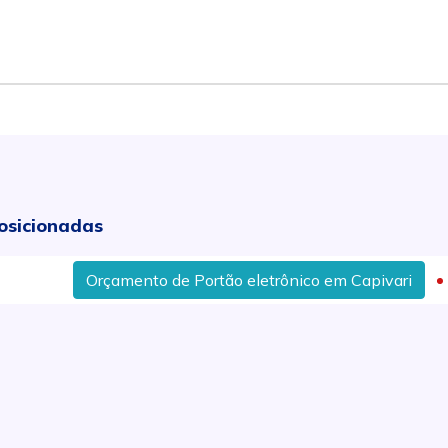
osicionadas
Orçamento de Portão eletrônico em Capivari
Instal