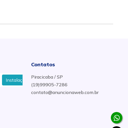
Contatos
Piracicaba / SP
ação de Cerca Elétrica Residencial e Comercial em Porto Feliz
(19)99905-7286
contato@anuncionaweb.com.br