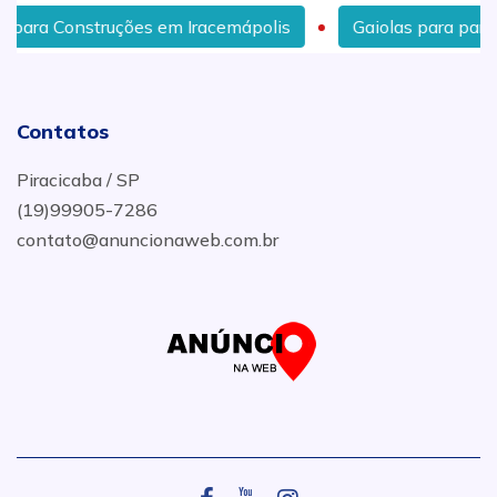
onstruções em Iracemápolis
Gaiolas para para Constru
Contatos
Piracicaba / SP
(19)99905-7286
contato@anuncionaweb.com.br
.