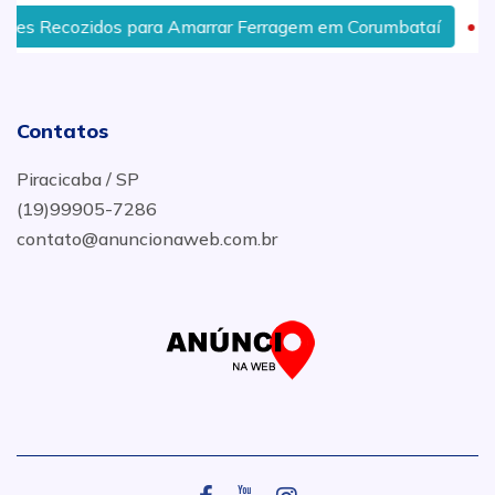
zidos para Amarrar Ferragem em Corumbataí
Sapatas
Contatos
Piracicaba / SP
(19)99905-7286
contato@anuncionaweb.com.br
.