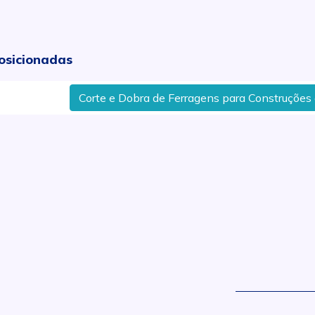
osicionadas
Corte e Dobra de Ferragens para Construções em A
.