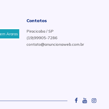
Contatos
Piracicaba / SP
raras
Corte e Dobra de Ferragens para Construções em 
(19)99905-7286
contato@anuncionaweb.com.br