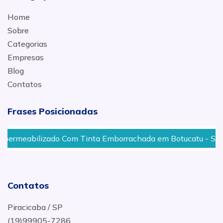
Home
Sobre
Categorias
Empresas
Blog
Contatos
Frases Posicionadas
bilizado Com Tinta Emborrachada em Botucatu - SP
C
Contatos
Piracicaba / SP
(19)99905-7286