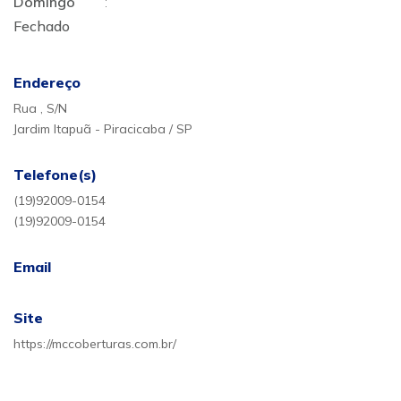
Domingo
:
Fechado
Endereço
Rua , S/N
Jardim Itapuã - Piracicaba / SP
Telefone(s)
(19)92009-0154
(19)92009-0154
Email
Site
https://mccoberturas.com.br/