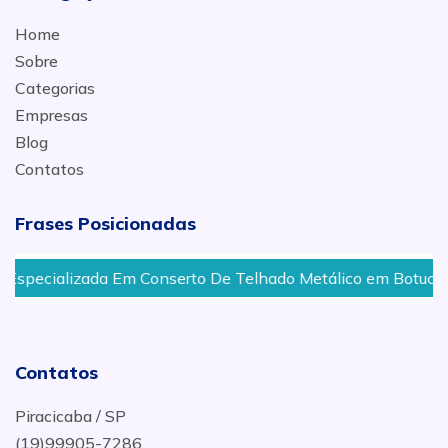
Home
Sobre
Categorias
Empresas
Blog
Contatos
Frases Posicionadas
ada Em Conserto De Telhado Metálico em Botucatu - SP
Contatos
Piracicaba / SP
(19)99905-7286