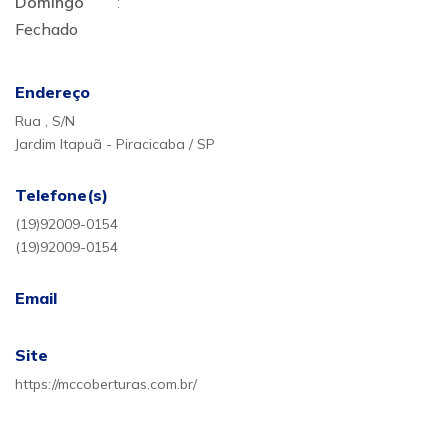
Domingo
:
Fechado
Endereço
Rua , S/N
Jardim Itapuã - Piracicaba / SP
Telefone(s)
(19)92009-0154
(19)92009-0154
Email
Site
https://mccoberturas.com.br/