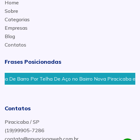
Home
Sobre
Categorias
Empresas
Blog
Contatos
Frases Posicionadas
ro Por Telha De Aço no Bairro Nova Piracicaba em Piracicab
Contatos
Piracicaba / SP
(19)99905-7286
contato@anuncionaweb.com.br