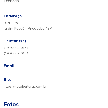
Fechado
Endereço
Rua , S/N
Jardim Itapuã - Piracicaba / SP
Telefone(s)
(19)92009-0154
(19)92009-0154
Email
Site
https://mccoberturas.com.br/
Fotos