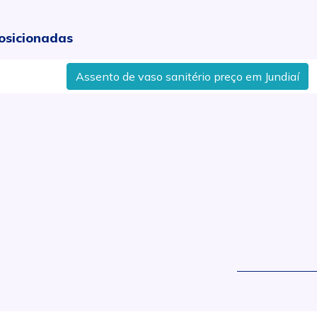
osicionadas
Assento de vaso sanitério preço em Jundiaí
Preço
.