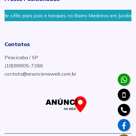
para pias e tanques no Bairro Medeiros em Jundiaí
Ven
Contatos
Piracicaba / SP
(19)99905-7286
contato@anuncionaweb.com.br
.