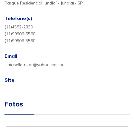
Parque Residencial Jundiaí - Jundiaí / SP
Telefone(s)
(11)4582-2330
(11)99906-5560
(11)99906-5560
Email
isaiaselletrizar@yahoo.com.br
Site
Fotos