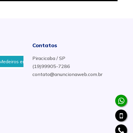
Contatos
Piracicaba / SP
 em Jundiaí
Onde comprar conexões para tubos em Jun
(19)99905-7286
contato@anuncionaweb.com.br