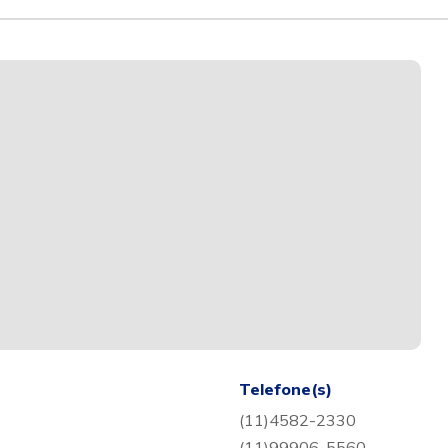
Telefone(s)
(11)4582-2330
(11)99906-5560