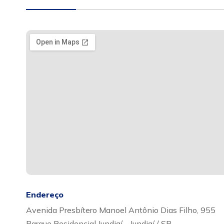
Endereço
Avenida Presbítero Manoel Antônio Dias Filho, 955
Parque Residencial Jundiaí - Jundiaí / SP