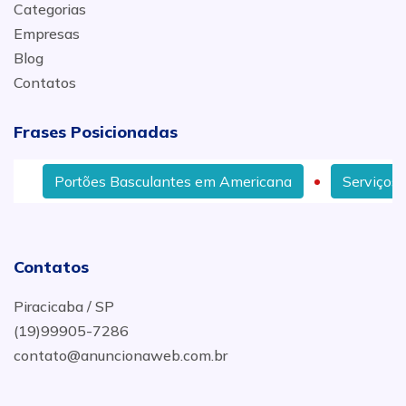
Categorias
Empresas
Blog
Contatos
Frases Posicionadas
Portões Basculantes em Americana
Serviços d
Contatos
Piracicaba / SP
(19)99905-7286
contato@anuncionaweb.com.br