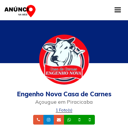
Tog
Engenho Nova Casa de Carnes
Açougue em Piracicaba
1 Foto(s)
Telefone
Instagram
Email
Whatsapp
Celular
Celular