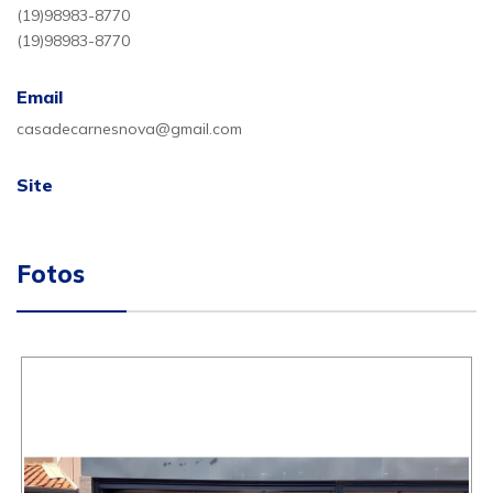
(19)98983-8770
(19)98983-8770
Email
casadecarnesnova@gmail.com
Site
Fotos