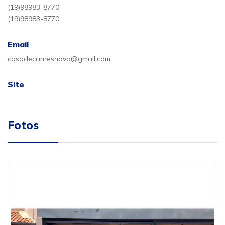
(19)98983-8770
(19)98983-8770
Email
casadecarnesnova@gmail.com
Site
Fotos