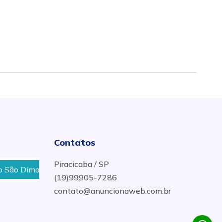
Contatos
Piracicaba / SP
Dimas em Piracicaba
Delivery de Açougue no Bairro C
(19)99905-7286
contato@anuncionaweb.com.br