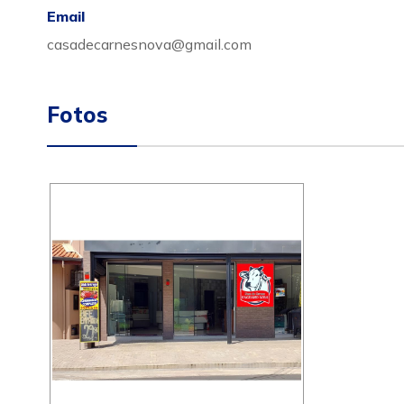
Email
casadecarnesnova@gmail.com
Fotos