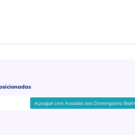
osicionadas
Açougue com Assados aos Domingosno Bairro São 