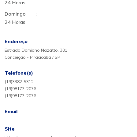
24 Horas
Domingo
:
24 Horas
Endereço
Estrada Damiano Nazatto, 301
Conceição - Piracicaba / SP
Telefone(s)
(19)3382-5312
(19)98177-2076
(19)98177-2076
Email
Site