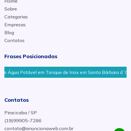
Home
Sobre
Categorias
Empresas
Blog
Contatos
Frases Posicionadas
ável em Tanque de Inox em Santa Bárbara d´Oeste
Ág
Contatos
Piracicaba / SP
(19)99905-7286
contato@anuncionaweb.com.br