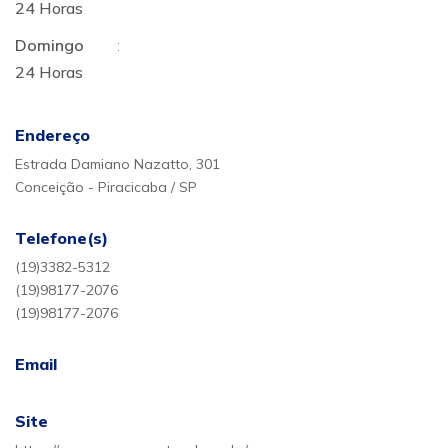
24 Horas
Domingo
:
24 Horas
Endereço
Estrada Damiano Nazatto, 301
Conceição - Piracicaba / SP
Telefone(s)
(19)3382-5312
(19)98177-2076
(19)98177-2076
Email
Site