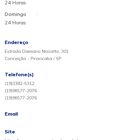
24 Horas
Domingo
:
24 Horas
Endereço
Estrada Damiano Nazatto, 301
Conceição - Piracicaba / SP
Telefone(s)
(19)3382-5312
(19)98177-2076
(19)98177-2076
Email
Site