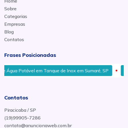
Home
Sobre
Categorias
Empresas
Blog
Contatos
Frases Posicionadas
vel em Tanque de Inox em Sumaré, SP
Fornecedor de 
Contatos
Piracicaba / SP
(19)99905-7286
contato@anuncionaweb.com.br