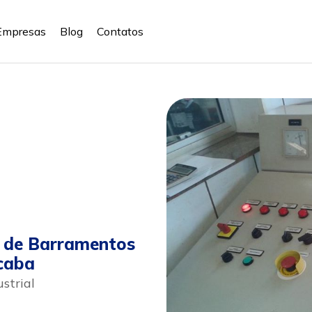
Empresas
Blog
Contatos
a de Barramentos
caba
strial