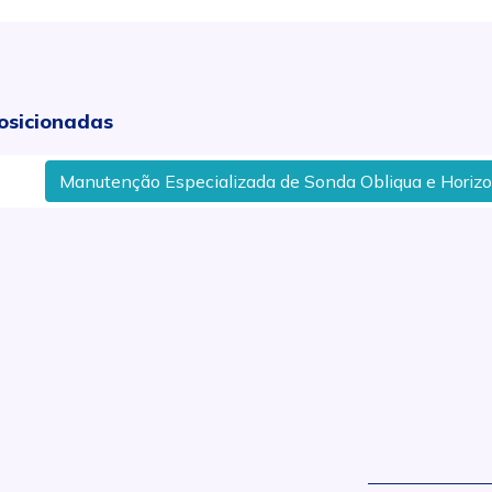
osicionadas
enção Especializada de Sonda Obliqua e Horizontal em Pira
.