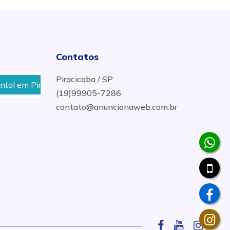
Contatos
Piracicaba / SP
cicaba
Instalação, Manutenção e Venda de Barramento
(19)99905-7286
contato@anuncionaweb.com.br