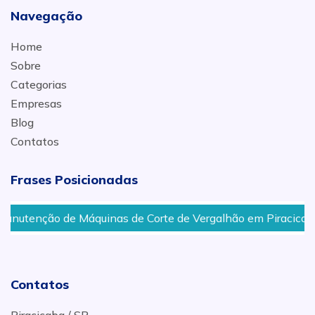
Navegação
Home
Sobre
Categorias
Empresas
Blog
Contatos
Frases Posicionadas
inas de Corte de Vergalhão em Piracicaba
Manutenção
Contatos
Piracicaba / SP