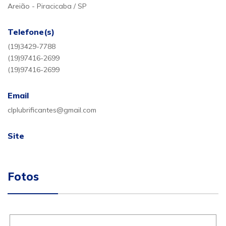
Areião - Piracicaba / SP
Telefone(s)
(19)3429-7788
(19)97416-2699
(19)97416-2699
Email
clplubrificantes@gmail.com
Site
Fotos