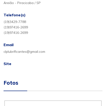
Areião - Piracicaba / SP
Telefone(s)
(19)3429-7788
(19)97416-2699
(19)97416-2699
Email
clplubrificantes@gmail.com
Site
Fotos