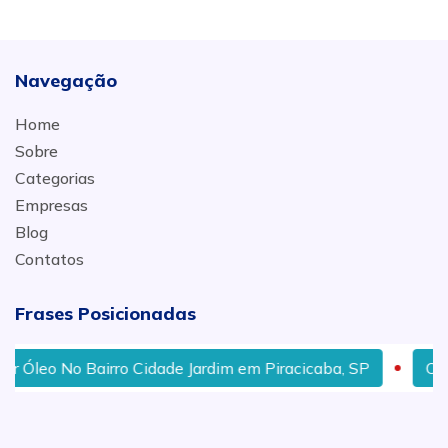
Navegação
Home
Sobre
Categorias
Empresas
Blog
Contatos
Frases Posicionadas
leo No Bairro Cidade Jardim em Piracicaba, SP
Onde T