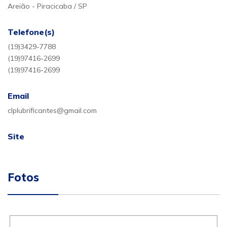
Areião - Piracicaba / SP
Telefone(s)
(19)3429-7788
(19)97416-2699
(19)97416-2699
Email
clplubrificantes@gmail.com
Site
Fotos