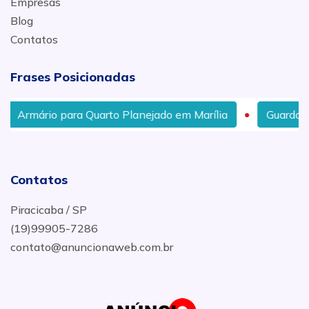
Empresas
Blog
Contatos
Frases Posicionadas
Armário para Quarto Planejado em Marília
Guarda Rou
Contatos
Piracicaba / SP
(19)99905-7286
contato@anuncionaweb.com.br