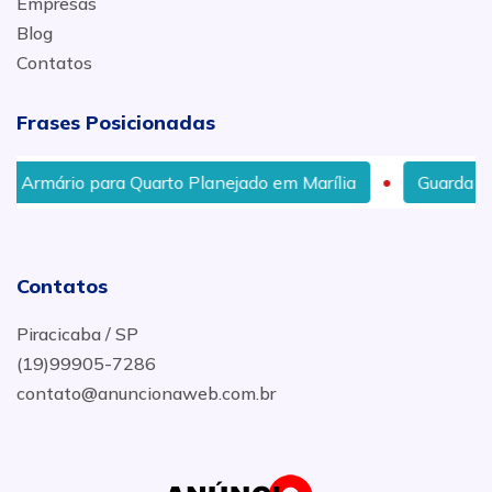
Empresas
Blog
Contatos
Frases Posicionadas
Armário para Quarto Planejado em Marília
Guarda Rou
Contatos
Piracicaba / SP
(19)99905-7286
contato@anuncionaweb.com.br