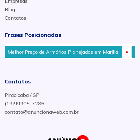
Empresas
Blog
Contatos
Frases Posicionadas
Melhor Preço de Armários Planejados em Marília
Ond
Contatos
Piracicaba / SP
(19)99905-7286
contato@anuncionaweb.com.br