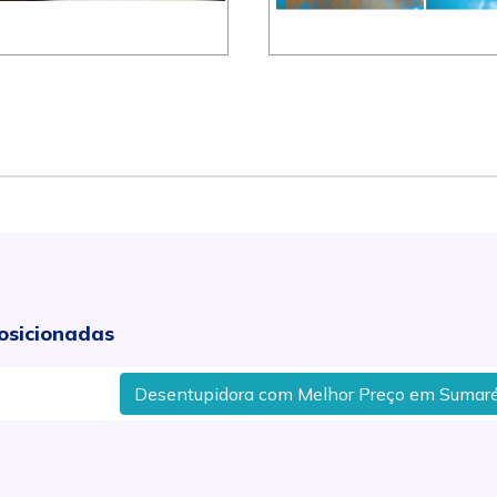
osicionadas
Desentupidora com Melhor Preço em Sumaré