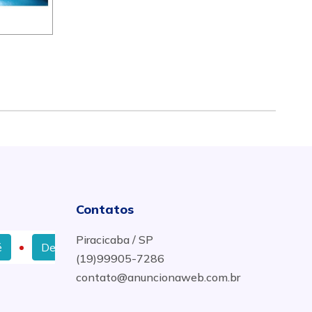
Contatos
Piracicaba / SP
Desentupir Encanamento com Melhor Preço em Campinas
(19)99905-7286
contato@anuncionaweb.com.br