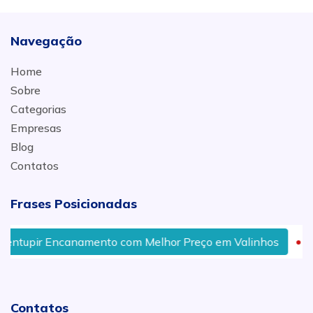
Navegação
Home
Sobre
Categorias
Empresas
Blog
Contatos
Frases Posicionadas
ir Encanamento com Melhor Preço em Valinhos
Quem 
Contatos