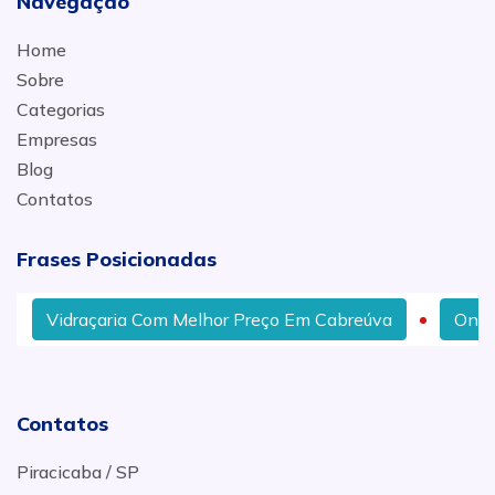
Navegação
Home
Sobre
Categorias
Empresas
Blog
Contatos
Frases Posicionadas
Vidraçaria Com Melhor Preço Em Cabreúva
Onde C
Contatos
Piracicaba / SP