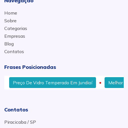
Navegação
Home
Sobre
Categorias
Empresas
Blog
Contatos
Frases Posicionadas
Preço De Vidro Temperado Em Jundiaí
Melhor Pre
Contatos
Piracicaba / SP