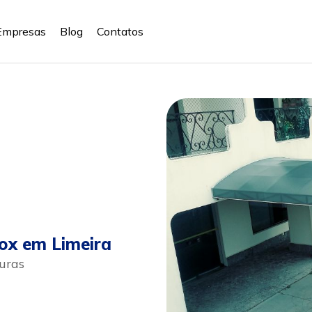
Empresas
Blog
Contatos
ox em Limeira
uras
pp
ular