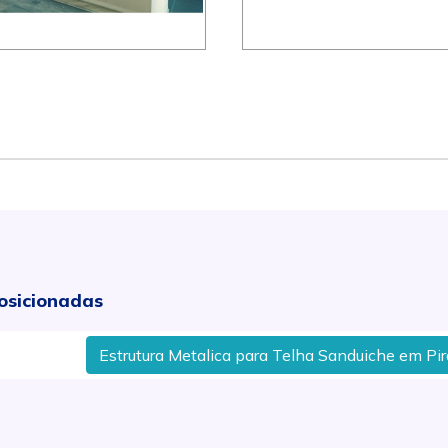
osicionadas
Estrutura Metalica para Telha Sanduiche em Piracicaba