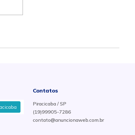
Contatos
Piracicaba / SP
Onde Alugar Tenda em Piracicaba
Fabrica de Est
(19)99905-7286
contato@anuncionaweb.com.br