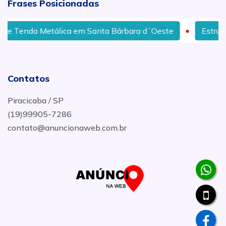
Frases Posicionadas
lica em Santa Bárbara d´Oeste
Estrutura Metalica pa
Contatos
Piracicaba / SP
(19)99905-7286
contato@anuncionaweb.com.br
.