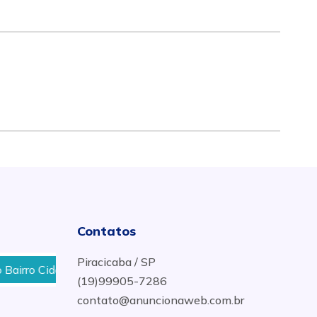
Contatos
Piracicaba / SP
ro Cidade Jardim em Piracicaba, SP
Pincel De Pintor 
(19)99905-7286
contato@anuncionaweb.com.br