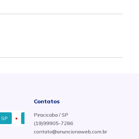
Contatos
Piracicaba / SP
Tintas Coral no Bairro Paulista em Piracicaba, SP
(19)99905-7286
contato@anuncionaweb.com.br