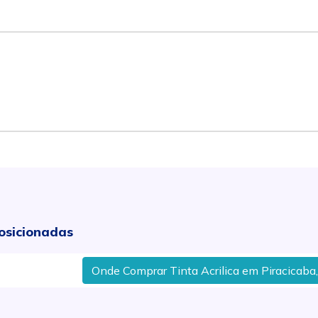
osicionadas
Onde Comprar Tinta Acrilica em Piracicaba, SP