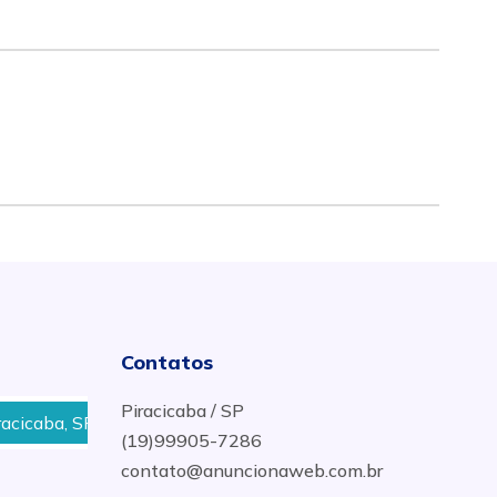
Contatos
Piracicaba / SP
caba, SP
Preço Selador Acrílico no Bairro Cidade Jardi
(19)99905-7286
contato@anuncionaweb.com.br