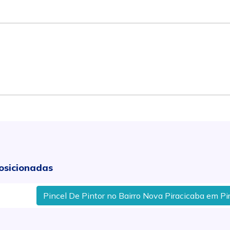
osicionadas
Pincel De Pintor no Bairro Nova Piracicaba em Piraci