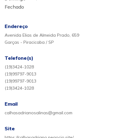
Fechado
Endereço
Avenida Elias de Almeida Prado, 659
Garças - Piracicaba / SP
Telefone(s)
(19)3424-1028
(19)99797-9013
(19)99797-9013
(19)3424-1028
Email
calhasadrianosalinas@gmail.com
Site
https://calhasadriano.negocio.site/