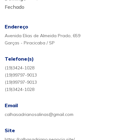
Fechado
Endereço
Avenida Elias de Almeida Prado, 659
Garças - Piracicaba / SP
Telefone(s)
(19)3424-1028
(19)99797-9013
(19)99797-9013
(19)3424-1028
Email
calhasadrianosalinas@gmail.com
Site
https://calhasadriano.negocio.site/