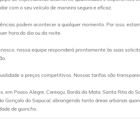
idar com o seu veículo de maneira segura e eficaz.
cias podem acontecer a qualquer momento. Por isso, estamos
er hora do dia ou da noite.
onosco, nossa equipe responderá prontamente às suas solicita
ão.
ualidade a preços competitivos. Nossas tarifas são transpare
 em Pouso Alegre, Careaçu, Borda da Mata, Santa Rita do Sapu
ão Gonçalo do Sapucaí, abrangendo tanto áreas urbanas quant
dade de guincho.