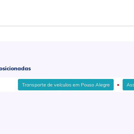
osicionadas
ansporte de veículos em Pouso Alegre
Assistência de 