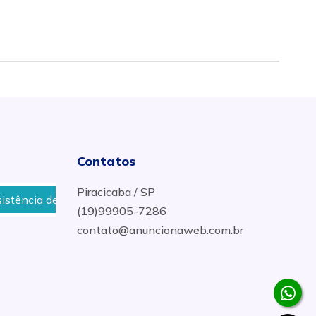
Contatos
Piracicaba / SP
guincho em Silvianópolis
Guincho 24 horas em Silvian
(19)99905-7286
contato@anuncionaweb.com.br