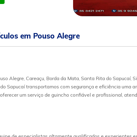
ículos em Pouso Alegre
o Alegre, Careaçu, Borda da Mata, Santa Rita do Sapucaí, Sil
 do Sapucaí transportamos com segurança e eficiência uma a
é oferecer um serviço de guincho confiável e profissional, a
pe de especialistas altamente qualificados e experientes em l