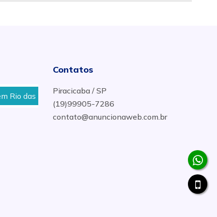
Contatos
Piracicaba / SP
 das Pedras
Conserto de poço artesiano em Piracicaba
(19)99905-7286
contato@anuncionaweb.com.br